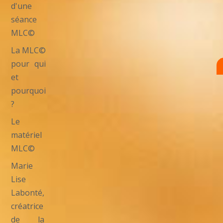
d'une
séance
MLC©
La MLC©
pour qui
et
pourquoi
?
Le
matériel
MLC©
Marie
Lise
Labonté,
créatrice
de la