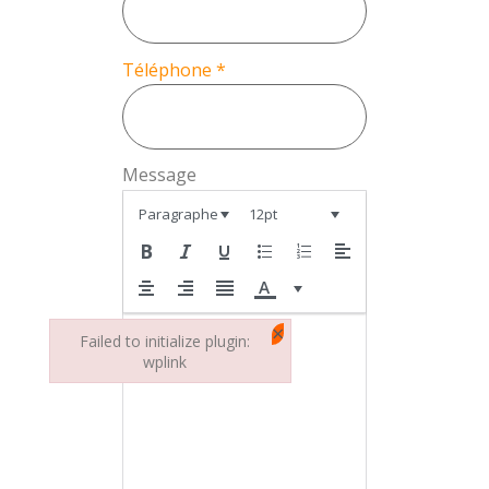
Téléphone
*
Message
Paragraphe
12pt
×
Failed to initialize plugin:
wplink
Failed to initialize plugin: wplink