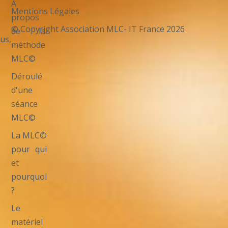
A
Mentions Légales
propos
© Copyright Association MLC- IT France 2026
de la
us,
méthode
MLC©
Déroulé
d'une
séance
MLC©
La MLC©
pour qui
et
pourquoi
?
Le
matériel