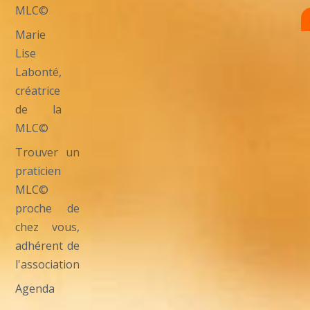
MLC©
Marie
Lise
Labonté,
créatrice
de la
MLC©
Trouver un
praticien
MLC©
proche de
chez vous,
adhérent de
l'association
Agenda