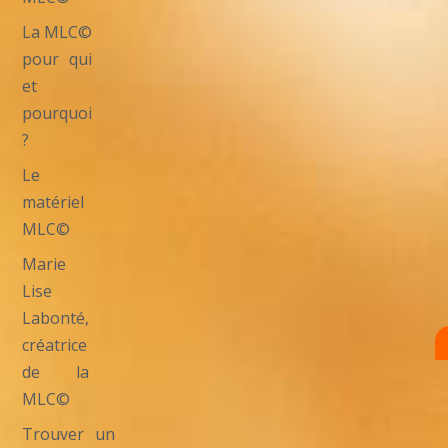
La MLC©
pour qui
et
pourquoi
?
Le
matériel
MLC©
Marie
Lise
Labonté,
créatrice
de la
MLC©
Trouver un