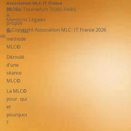
Association MLC-IT France
28, rue Tournefort 75005 PARIS
MLC©
A
Mentions Légales
propos
© Copyright Association MLC- IT France 2026
de la
us,
méthode
MLC©
Déroulé
d'une
séance
MLC©
La MLC©
pour qui
et
pourquoi
?