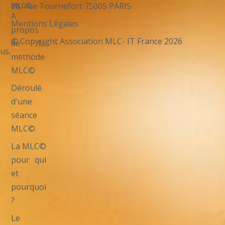
28, rue Tournefort 75005 PARIS
MLC©
A
Mentions Légales
propos
© Copyright Association MLC- IT France 2026
de la
us,
méthode
MLC©
Déroulé
d'une
séance
MLC©
La MLC©
pour qui
et
pourquoi
?
Le