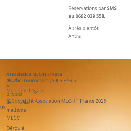
Réservations par
SMS
au 0692 039 558
.
À très bientôt
Antra
Association MLC-IT France
28, rue Tournefort 75005 PARIS
MLC©
A
Mentions Légales
propos
© Copyright Association MLC- IT France 2026
de la
us,
méthode
MLC©
Déroulé