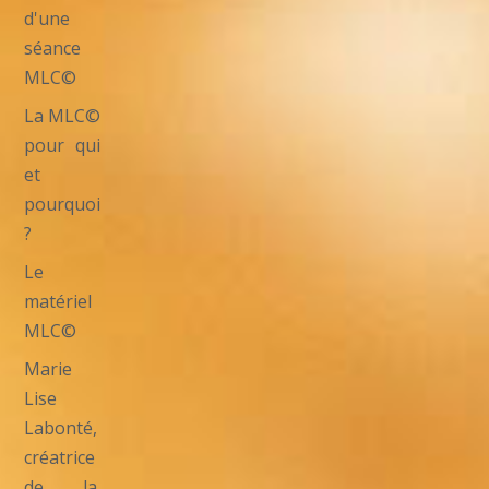
d'une
séance
MLC©
La MLC©
pour qui
et
pourquoi
?
Le
matériel
MLC©
Marie
Lise
Labonté,
créatrice
de la