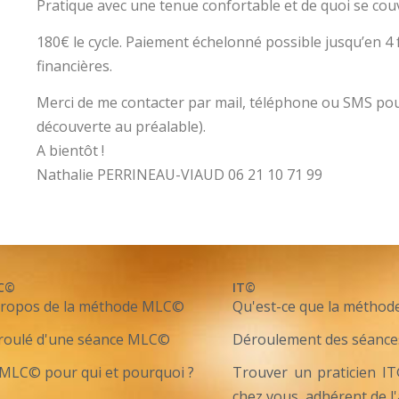
Pratique avec une tenue confortable et de quoi se couvri
180€ le cycle. Paiement échelonné possible jusqu’en 4 fo
financières.
Merci de me contacter par mail, téléphone ou SMS pou
découverte au préalable).
A bientôt !
Nathalie PERRINEAU-VIAUD 06 21 10 71 99
C©
IT©
propos de la méthode MLC©
Qu'est-ce que la méthod
roulé d'une séance MLC©
Déroulement des séance
MLC© pour qui et pourquoi ?
Trouver un praticien I
chez vous, adhérent de l