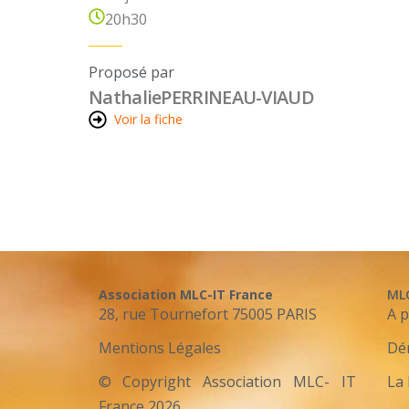
20h30
Proposé par
Nathalie
PERRINEAU-VIAUD
Voir la fiche
Association MLC-IT France
ML
28, rue Tournefort 75005 PARIS
A 
Mentions Légales
Dé
© Copyright Association MLC- IT
La 
France 2026