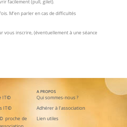
r facilement (pull, gilet).
is. M’en parler en cas de difficultés
r vous inscrire, (éventuellement à une séance
A PROPOS
e IT©
Qui sommes-nous ?
s IT©
Adhérer à l'association
T© proche de
Lien utiles
'association