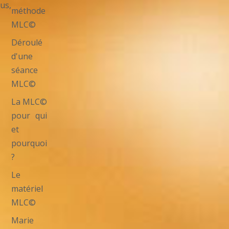
us,
méthode
MLC©
Déroulé
d'une
séance
MLC©
La MLC©
pour qui
et
pourquoi
?
Le
matériel
MLC©
Marie