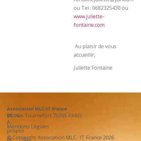
ou Tel : 0682325430 ou
www.juliette-
fontaine.com
​ Au plaisir de vous
accueillir,
Juliette Fontaine
Association MLC-IT France
28, rue Tournefort 75005 PARIS
MLC©
A
Mentions Légales
propos
© Copyright Association MLC- IT France 2026
de la