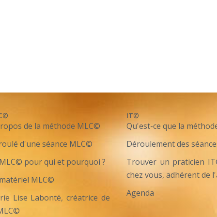
C©
IT©
propos de la méthode MLC©
Qu'est-ce que la méthod
roulé d'une séance MLC©
Déroulement des séance
MLC© pour qui et pourquoi ?
Trouver un praticien I
chez vous, adhérent de l
 matériel MLC©
Agenda
ie Lise Labonté, créatrice de
 MLC©