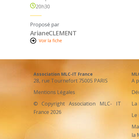
20h30
Proposé par
Ariane
CLEMENT
Voir la fiche
Association MLC-IT France
ML
28, rue Tournefort 75005 PARIS
A 
Mentions Légales
Dé
© Copyright Association MLC- IT
La 
France 2026
Le
Mar
la