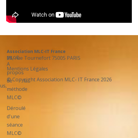
Association MLC-IT France
28, rue Tournefort 75005 PARIS
MLC©
A
Mentions Légales
propos
© Copyright Association MLC- IT France 2026
de la
us,
méthode
MLC©
Déroulé
d'une
séance
MLC©