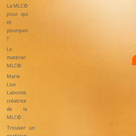
La MLC©
pour qui
et
pourquoi
?
Le
matériel
MLC©
Marie
Lise
Labonté,
créatrice
de la
MLC©
Trouver un
praticien