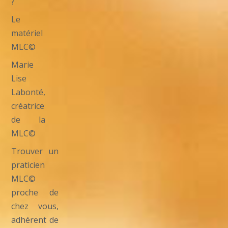
?
Le
matériel
MLC©
Marie
Lise
Labonté,
créatrice
de la
MLC©
Trouver un
praticien
MLC©
proche de
chez vous,
adhérent de