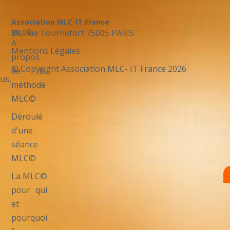
Association MLC-IT France
28, rue Tournefort 75005 PARIS
MLC©
A
Mentions Légales
propos
© Copyright Association MLC- IT France 2026
de la
us,
méthode
MLC©
Déroulé
d'une
séance
MLC©
La MLC©
pour qui
et
pourquoi