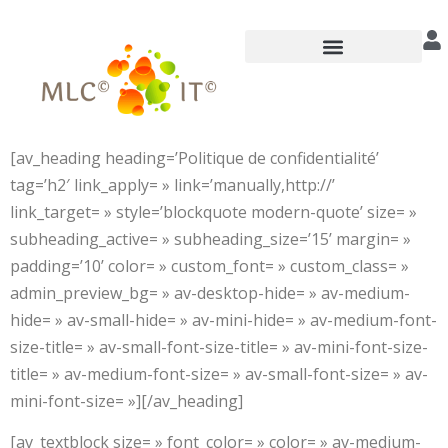
principal
Annuaire des praticiens
[av_heading heading=’Politique de confidentialité’
tag=’h2′ link_apply= » link=’manually,http://’
link_target= » style=’blockquote modern-quote’ size= »
subheading_active= » subheading_size=’15’ margin= »
padding=’10’ color= » custom_font= » custom_class= »
admin_preview_bg= » av-desktop-hide= » av-medium-
hide= » av-small-hide= » av-mini-hide= » av-medium-font-
size-title= » av-small-font-size-title= » av-mini-font-size-
title= » av-medium-font-size= » av-small-font-size= » av-
mini-font-size= »][/av_heading]
[av_textblock size= » font_color= » color= » av-medium-