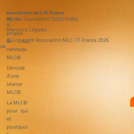
Association MLC-IT France
28, rue Tournefort 75005 PARIS
MLC©
A
Mentions Légales
propos
© Copyright Association MLC- IT France 2026
de la
us,
méthode
MLC©
Déroulé
d'une
séance
MLC©
La MLC©
pour qui
et
pourquoi