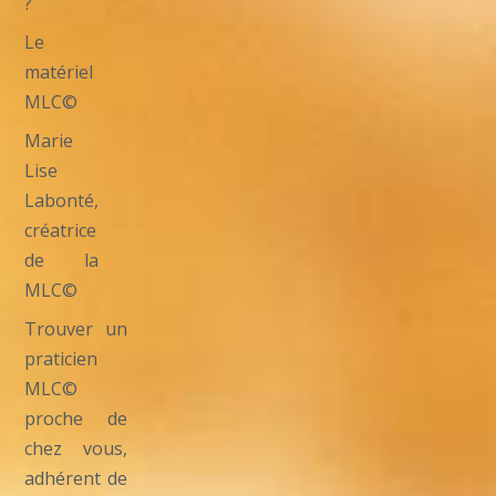
?
Le
matériel
MLC©
Marie
Lise
Labonté,
créatrice
de la
MLC©
Trouver un
praticien
MLC©
proche de
chez vous,
adhérent de