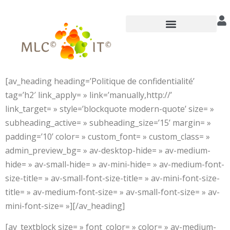
principal
Annuaire des praticiens
[av_heading heading=’Politique de confidentialité’
tag=’h2′ link_apply= » link=’manually,http://’
link_target= » style=’blockquote modern-quote’ size= »
subheading_active= » subheading_size=’15’ margin= »
padding=’10’ color= » custom_font= » custom_class= »
admin_preview_bg= » av-desktop-hide= » av-medium-
hide= » av-small-hide= » av-mini-hide= » av-medium-font-
size-title= » av-small-font-size-title= » av-mini-font-size-
title= » av-medium-font-size= » av-small-font-size= » av-
mini-font-size= »][/av_heading]
[av_textblock size= » font_color= » color= » av-medium-