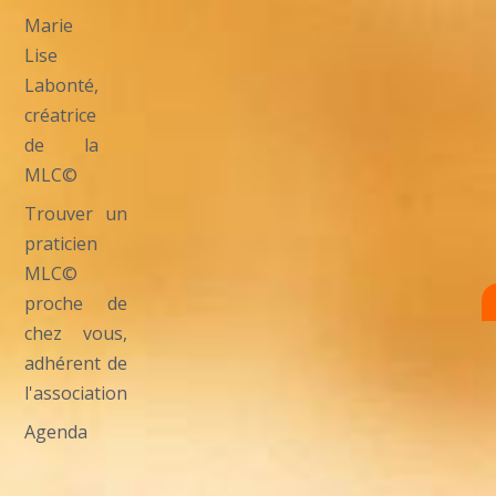
Marie
Lise
Labonté,
créatrice
de la
MLC©
Trouver un
praticien
MLC©
proche de
chez vous,
adhérent de
l'association
Agenda