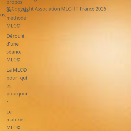
propos
© Copyright Association MLC- IT France 2026
de la
us,
méthode
MLC©
Déroulé
d'une
séance
MLC©
La MLC©
pour qui
et
pourquoi
?
Le
matériel
MLC©