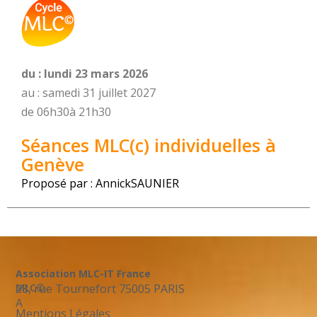
du : lundi 23 mars 2026
au : samedi 31 juillet 2027
de 06h30
à 21h30
Séances MLC(c) individuelles à
Genève
Proposé par : Annick
SAUNIER
Association MLC-IT France
28, rue Tournefort 75005 PARIS
MLC©
A
Mentions Légales