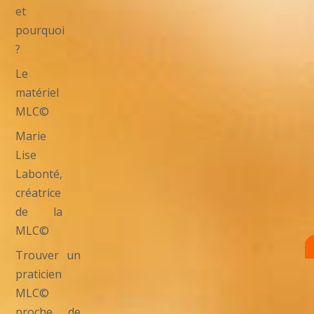
et
pourquoi
?
Le
matériel
MLC©
Marie
Lise
Labonté,
créatrice
de la
MLC©
Trouver un
praticien
MLC©
proche de