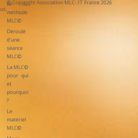
© Copyright Association MLC- IT France 2026
de la
us,
méthode
MLC©
Déroulé
d'une
séance
MLC©
La MLC©
pour qui
et
pourquoi
?
Le
matériel
MLC©