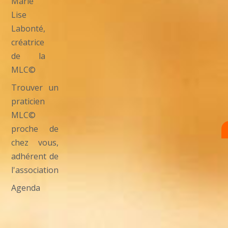
Marie
Lise
Labonté,
créatrice
de la
MLC©
Trouver un
praticien
MLC©
proche de
chez vous,
adhérent de
l'association
Agenda