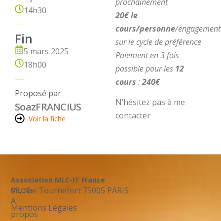
prochainement
14h30
20€ le
cours/personne
/engagement
Fin
sur le cycle de préférence
5 mars 2025
Paiement en 3 fois
18h00
possible pour les
12
cours
:
240€
Proposé par
N’hésitez pas à me
Soaz
FRANCIUS
contacter
Voir la fiche
Association MLC-IT France
28, rue Tournefort 75005 PARIS
MLC©
A
Mentions Légales
propos