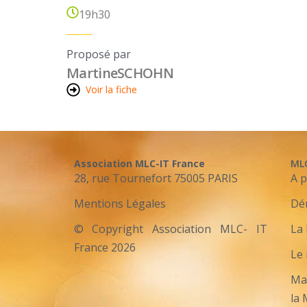
19h30
Proposé par
Martine
SCHOHN
Voir la fiche
Association MLC-IT France
ML
28, rue Tournefort 75005 PARIS
A 
Mentions Légales
Dé
© Copyright Association MLC- IT
La 
France 2026
Le
Mar
la