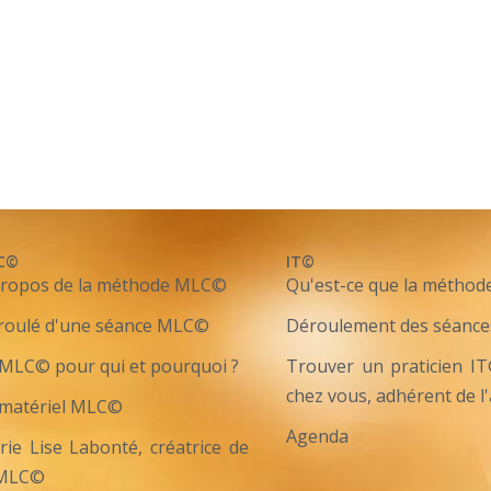
C©
IT©
propos de la méthode MLC©
Qu'est-ce que la méthod
roulé d'une séance MLC©
Déroulement des séance
MLC© pour qui et pourquoi ?
Trouver un praticien I
chez vous, adhérent de l
 matériel MLC©
Agenda
ie Lise Labonté, créatrice de
 MLC©