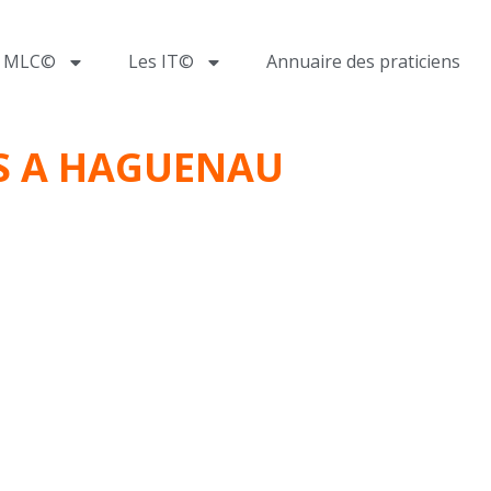
a MLC©
Les IT©
Annuaire des praticiens
ES A HAGUENAU