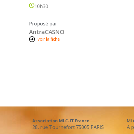
10h30
Proposé par
Antra
CASNO
Voir la fiche
Association MLC-IT France
ML
28, rue Tournefort 75005 PARIS
A 