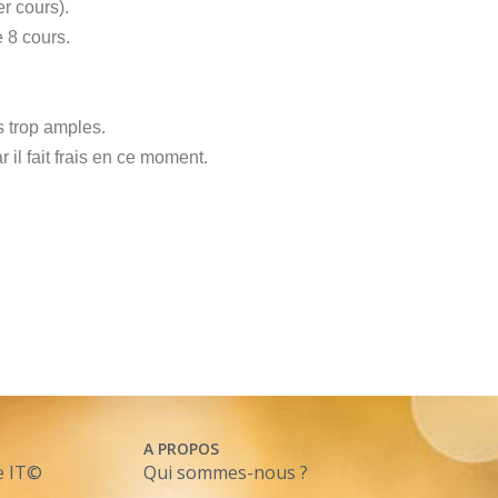
r cours).
 8 cours.
s trop amples.
il fait frais en ce moment.
A PROPOS
e IT©
Qui sommes-nous ?