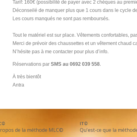
Tarif: 160€ (possibilité de payer avec 2 chèques au premie
Déconseilé de manquer plus que 1 cours dans le cycle de
Les cours manqués ne sont pas remboursés.
Tout le matériel est sur place. Vêtements confortables, pa
Merci de prévoir des chaussettes et un vêtement chaud car 
N’hésite pas à me contacter pour plus d’info.
Réservations par
SMS au 0692 039 558
.
À très bientôt
Antra
C©
IT©
propos de la méthode MLC©
Qu'est-ce que la méthod