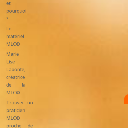
et
pourquoi
?
Le
matériel
MLC©
Marie
Lise
Labonté,
créatrice
de la
MLC©
Trouver un
praticien
MLC©
proche de