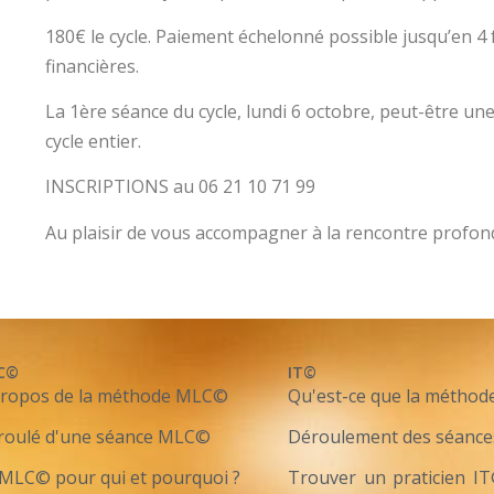
180€ le cycle. Paiement échelonné possible jusqu’en 4 fo
financières.
La 1ère séance du cycle, lundi 6 octobre, peut-être 
cycle entier.
INSCRIPTIONS au 06 21 10 71 99
Au plaisir de vous accompagner à la rencontre profon
C©
IT©
propos de la méthode MLC©
Qu'est-ce que la méthod
roulé d'une séance MLC©
Déroulement des séance
MLC© pour qui et pourquoi ?
Trouver un praticien I