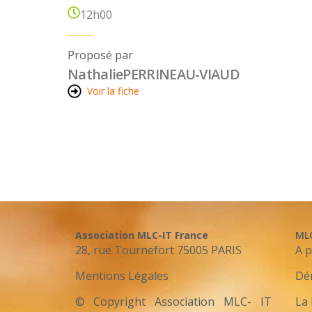
12h00
Proposé par
Nathalie
PERRINEAU-VIAUD
Voir la fiche
Association MLC-IT France
ML
28, rue Tournefort 75005 PARIS
A 
Mentions Légales
Dé
© Copyright Association MLC- IT
La 