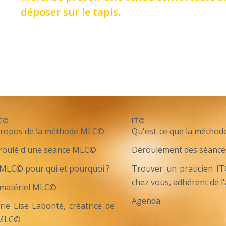
déposer sur le tapis.
C©
IT©
propos de la méthode MLC©
Qu'est-ce que la méthod
roulé d'une séance MLC©
Déroulement des séance
MLC© pour qui et pourquoi ?
Trouver un praticien I
chez vous, adhérent de l
 matériel MLC©
Agenda
ie Lise Labonté, créatrice de
 MLC©