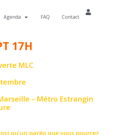
Agenda
FAQ
Contact
PT 17H
verte MLC
ptembre
Marseille – Métro Estrangin
ure
insi qu’un paréo que vous pourrez