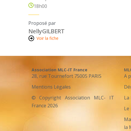
18h00
Proposé par
Nelly
GILBERT
Voir la fiche
Association MLC-IT France
ML
28, rue Tournefort 75005 PARIS
A 
Mentions Légales
Dé
© Copyright Association MLC- IT
La 
France 2026
Le
Mar
la