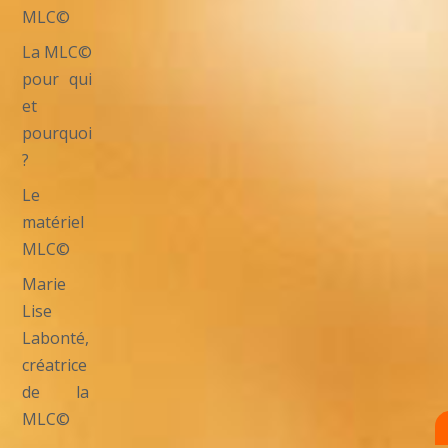
MLC©
La MLC©
pour qui
et
pourquoi
?
Le
matériel
MLC©
Marie
Lise
Labonté,
créatrice
de la
MLC©