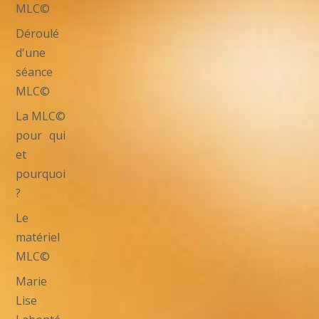
MLC©
Déroulé
d'une
séance
MLC©
La MLC©
pour qui
et
pourquoi
?
Le
matériel
MLC©
Marie
Lise