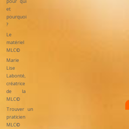
pour qui
et
pourquoi
?
Le
matériel
MLC©
Marie
Lise
Labonté,
créatrice
de la
MLC©
Trouver un
praticien
MLC©